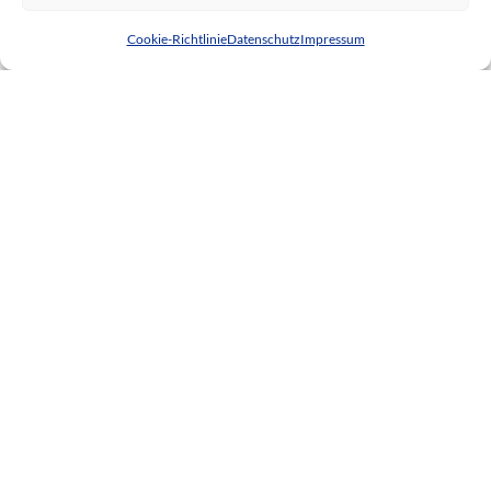
Cookie-Richtlinie
Datenschutz
Impressum
Ref. 26004
€539.000
4
Schlafzimmer
2
Badezimmer
150
m²
Einfamilienhaus
200.000€ -
Balaton Immobilien Nr.1 Kft
H-8315 Gyenesdiás Faludi utca 7/1
Tel.: 0036 83 510 197 (deutsch)
Handy 1: 0036 30 153 7382 (deutsch)
Handy 2: 0036 20 935 6160 (ungarisch)