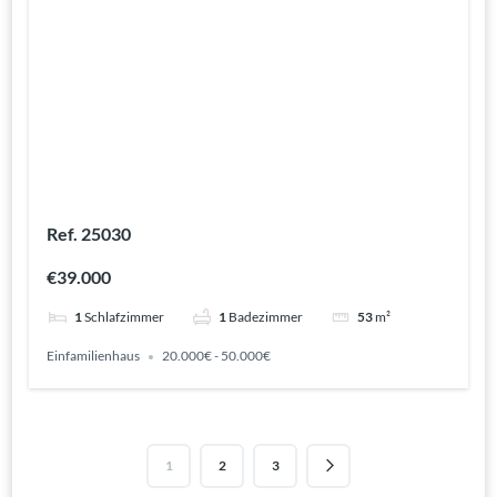
Ref. 25030
€39.000
1
Schlafzimmer
1
Badezimmer
53
m²
Einfamilienhaus
20.000€ - 50.000€
1
2
3