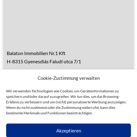
Über den Balaton
Referenzen
Kontakt
Balaton Immobilien Nr.1 Kft
H-8315 Gyenesdiás Faludi utca 7/1
Tel.: 0036 83 510 197 (deutsch)
Cookie-Zustimmung verwalten
Handy 1: 0036 30 153 7382 (deutsch)
Handy 2: 0036 20 935 6160 (ungarisch)
Wir verwenden Technologien wie Cookies, um Geräteinformationen zu
speichern und/oder darauf zuzugreifen. Wir tun dies, um das Browsing-
Erlebnis zu verbessern und um (nicht) personalisierte Werbung anzuzeigen.
Wenn du nicht zustimmst oder die Zustimmung widerrufst, kann dies
bestimmte Merkmale und Funktionen beeinträchtigen.
Datenschutz
Allgemeine Geschäftsbedingungen
Akzeptieren