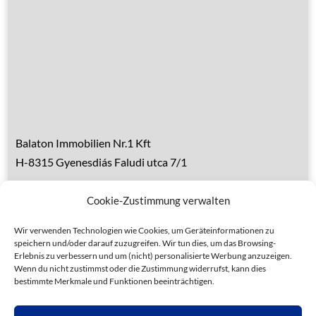
Über den Balaton
Referenzen
Kontakt
Balaton Immobilien Nr.1 Kft
H-8315 Gyenesdiás Faludi utca 7/1
Tel.: 0036 83 510 197 (deutsch)
Cookie-Zustimmung verwalten
Handy 1: 0036 30 153 7382 (deutsch)
Handy 2: 0036 20 935 6160 (ungarisch)
Wir verwenden Technologien wie Cookies, um Geräteinformationen zu
speichern und/oder darauf zuzugreifen. Wir tun dies, um das Browsing-
Erlebnis zu verbessern und um (nicht) personalisierte Werbung anzuzeigen.
Wenn du nicht zustimmst oder die Zustimmung widerrufst, kann dies
bestimmte Merkmale und Funktionen beeinträchtigen.
Datenschutz