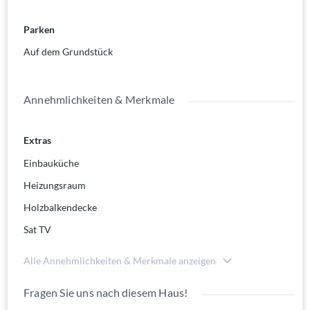
tägliche Leben und darüber hinaus benötigt liegt nur ca. 15
Minuten entfernt. Nach Keszthely sind es ca. 35 Minuten. An
Parken
den Balaton selbst sind es ca. 30 Minuten mit dem Auto.
Auf dem Grundstück
Annehmlichkeiten & Merkmale
Extras
Einbauküche
Heizungsraum
Holzbalkendecke
Sat TV
Alle Annehmlichkeiten & Merkmale anzeigen
Fragen Sie uns nach diesem Haus!