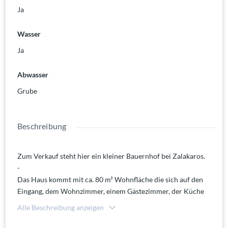
Ja
Wasser
Ja
Abwasser
Grube
Beschreibung
Zum Verkauf steht hier ein kleiner Bauernhof bei Zalakaros.
-
Das Haus kommt mit ca. 80 m² Wohnfläche die sich auf den
Eingang, dem Wohnzimmer, einem Gästezimmer, der Küche
sowie einem Wannenbad und dem Schlafzimmer aufteilt.
Alle Beschreibung anzeigen
Die Immobilie wird über eine Holzzentralheizung beheizt - Die
Heizung befindet sich in einem eigenen Heizungsraum. Sat TV