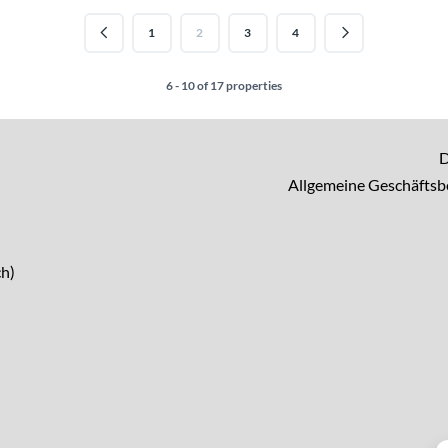
1
2
3
4
6 - 10 of 17 properties
D
Allgemeine Geschäfts
h)