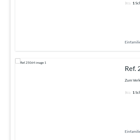
1
Sc
Einfamil
Ref.
Zum Verka
1
Sc
Einfamil