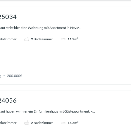
 25034
uf steht hier eine Wohnung mit Apartment in Hévíz...
hlafzimmer
2
Badezimmer
113
m²
g
200.000€ -
 24056
uf haben wir hier ein Einfamilienhaus mit Gästeapartment. –...
hlafzimmer
2
Badezimmer
140
m²