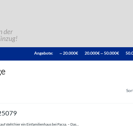
n der
Einzug!
Angebote:
‒ 20.000€
20.000€ ‒ 50.000€
50.
ge
Sor
 25079
uf steht hier ein Einfamilienhaus bei Pacsa. – Das...