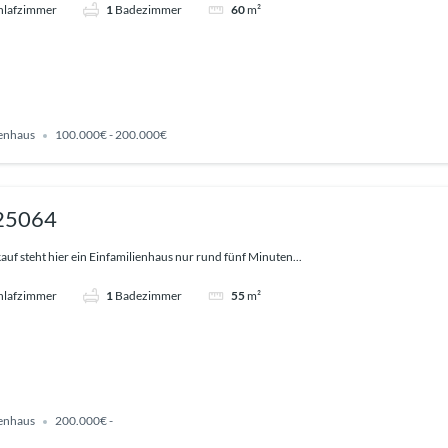
hlafzimmer
1
Badezimmer
60
m²
ienhaus
100.000€ - 200.000€
 25064
uf steht hier ein Einfamilienhaus nur rund fünf Minuten...
hlafzimmer
1
Badezimmer
55
m²
ienhaus
200.000€ -