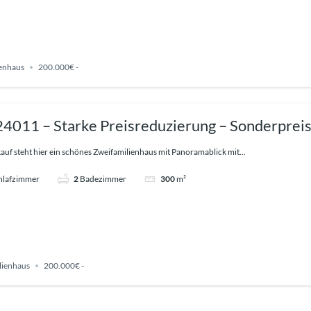
ienhaus
200.000€ -
 24011 – Starke Preisreduzierung – Sonderprei
uf steht hier ein schönes Zweifamilienhaus mit Panoramablick mit...
hlafzimmer
2
Badezimmer
300
m²
lienhaus
200.000€ -