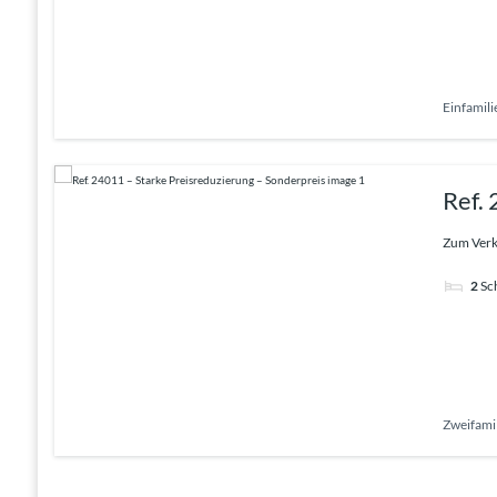
Einfamil
Ref.
Zum Verka
2
Sc
Zweifami