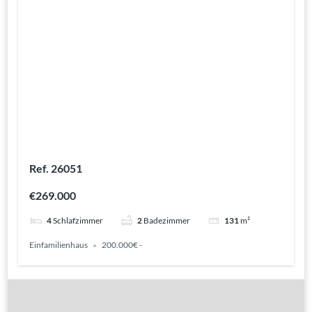
Ref. 26051
€269.000
4
Schlafzimmer
2
Badezimmer
131
m²
Einfamilienhaus
200.000€ -
Gute Gründe