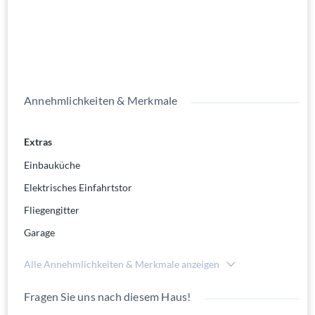
Nebenstraße ohne Durchgangverkehr.
Im Ort finden Sie einen Kindergarten, eine Grundschule,
verschiedene Einkaufsmöglichkeiten, einen Arzt und eine
Apotheke.
Kaposvár eignet sich sehr gut für den wöchentlichen
Großeinkauf. Als Komitatshauptstadt von Somogy sind Sie hier
rundum versorgt - inklusiver Freizeitgestaltung.
Annehmlichkeiten & Merkmale
Extras
Einbauküche
Elektrisches Einfahrtstor
Fliegengitter
Garage
Alle Annehmlichkeiten & Merkmale anzeigen
Fragen Sie uns nach diesem Haus!