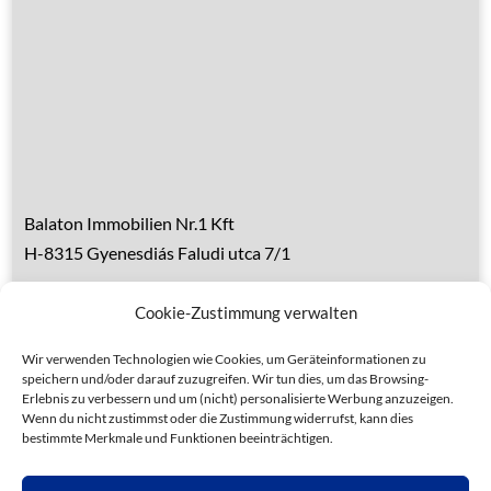
Über den Balaton
Referenzen
Kontakt
Balaton Immobilien Nr.1 Kft
H-8315 Gyenesdiás Faludi utca 7/1
Tel.: 0036 83 510 197 (deutsch)
Cookie-Zustimmung verwalten
Handy 1: 0036 30 153 7382 (deutsch)
Handy 2: 0036 20 935 6160 (ungarisch)
Wir verwenden Technologien wie Cookies, um Geräteinformationen zu
speichern und/oder darauf zuzugreifen. Wir tun dies, um das Browsing-
Erlebnis zu verbessern und um (nicht) personalisierte Werbung anzuzeigen.
Wenn du nicht zustimmst oder die Zustimmung widerrufst, kann dies
bestimmte Merkmale und Funktionen beeinträchtigen.
Datenschutz