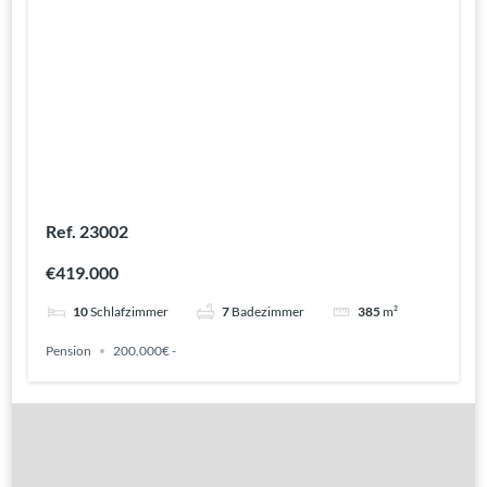
Ref. 23002
€419.000
10
Schlafzimmer
7
Badezimmer
385
m²
Pension
200.000€ -
Gute Gründe