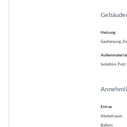
befindet.
-
Gebäuded
Das Objekt sel
Sauna, Whirlpo
Heizung
-
Gasheizung, Ze
Die Immobilie 
Die Infrastruk
Außenmateria
Nach Keszthely
darüber hinaus
Isolation
,
Putz
Annehmli
Extras
Abstellraum
Balkon