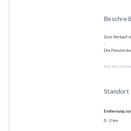
Beschrei
Zum Verkauf st
-
Die Pension ko
-
Alle Beschreib
Wohnung 1 mit 
Schlafzimmer 
-
Standort
Wohnung 2 mit 
-
Des weiteren k
Entfernung zu
-
0 - 2 km
Das Grundstück