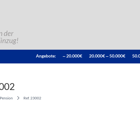
n der
Einzug!
Angebote:
‒ 20.000€
20.000€ ‒ 50.000€
50.
3002
Pension
Ref. 23002