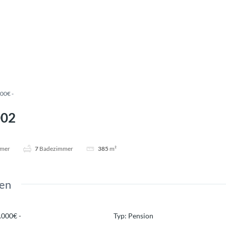
00€ -
002
mmer
7
Badezimmer
385
m²
en
.000€ -
Typ
:
Pension