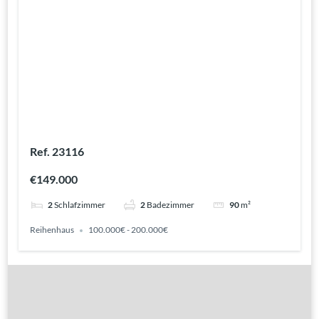
Ref. 23116
€149.000
2
Schlafzimmer
2
Badezimmer
90
m²
Reihenhaus
100.000€ - 200.000€
Gute Gründe