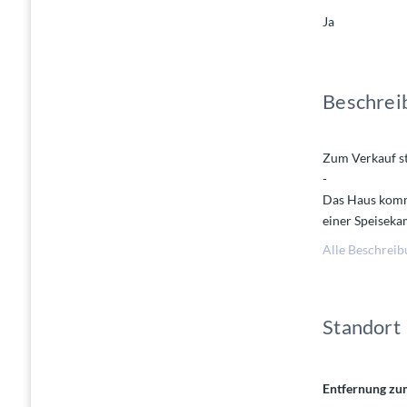
Ja
Beschrei
Zum Verkauf st
-
Das Haus kommt
einer Speiseka
Beheizt wird d
Alle Beschreib
Fliegengitter u
Die Dachlatten
-
Standort
Das Grundstück
-
Entfernung zu