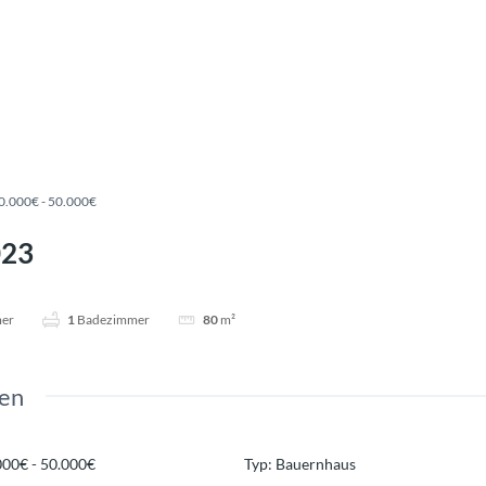
0.000€ - 50.000€
023
mer
1
Badezimmer
80
m²
en
000€ - 50.000€
Typ
:
Bauernhaus