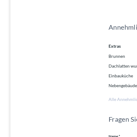
Annehmli
Extras
Brunnen
Dachlatten wu
Einbauküche
Nebengebäud
Alle Annehmli
Fragen Si
Name *