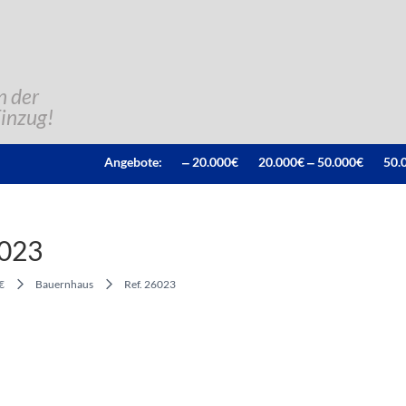
n der
Einzug!
Angebote:
‒ 20.000€
20.000€ ‒ 50.000€
50.
6023
€
Bauernhaus
Ref. 26023