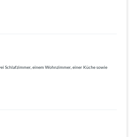
zwei Schlafzimmer, einem Wohnzimmer, einer Küche sowie
ier ebenfalls vorhanden. An den Fenstern sind teilweise
den) und ein Nebengebäude steht.