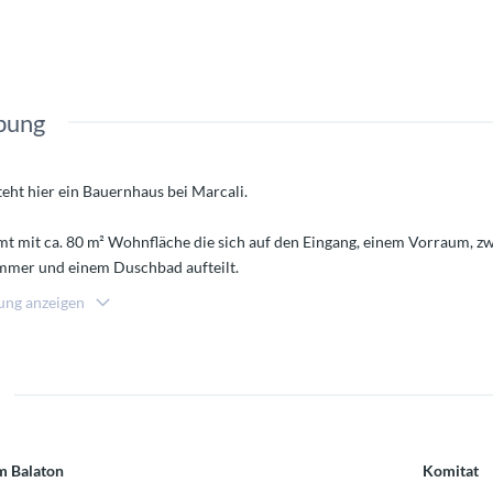
bung
eht hier ein Bauernhaus bei Marcali.
 mit ca. 80 m² Wohnfläche die sich auf den Eingang, einem Vorraum, 
mmer und einem Duschbad aufteilt.
ie Immobilie über Kaskonvektoren und über eine Holzheizung. Sat TV ist h
ung anzeigen
nd Rollläden installiert.
 wurden erneuert.
 hat ca. 2400 m² auf dem des Weiteren ein Brunnen (muss gereinigt wer
m Balaton
Komitat