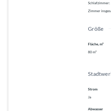
Schlafzimmer
:
Zimmer insge
Größe
Fläche, m²
80
m²
Stadtwer
Strom
Ja
Abwasser