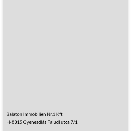
Leistungen
Übernachtung
Hausrenovierung
Über Ungarn
Über den Balaton
Referenzen
Kontakt
Balaton Immobilien Nr.1 Kft
H-8315 Gyenesdiás Faludi utca 7/1