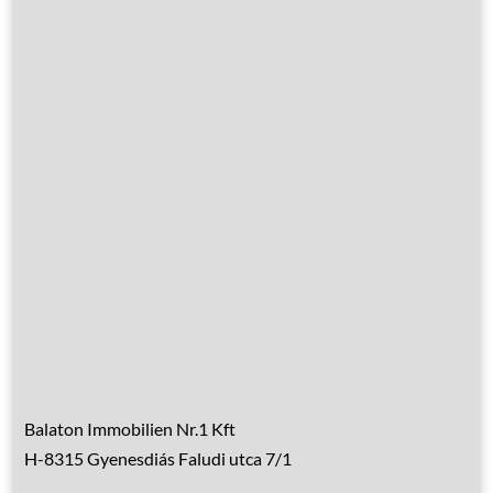
Leistungen
Übernachtung
Hausrenovierung
Über Ungarn
Über den Balaton
Referenzen
Kontakt
Balaton Immobilien Nr.1 Kft
H-8315 Gyenesdiás Faludi utca 7/1