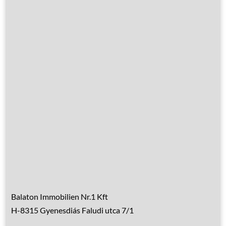
Leistungen
Übernachtung
Hausrenovierung
Über Ungarn
Über den Balaton
Referenzen
Kontakt
Balaton Immobilien Nr.1 Kft
H-8315 Gyenesdiás Faludi utca 7/1