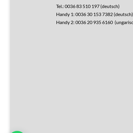
Alle Immobilien
Tel.: 0036 83 510 197 (deutsch)
Handy 1: 0036 30 153 7382 (deutsch)
Verkaufen?
Handy 2: 0036 20 935 6160 (ungarisc
Leistungen
Übernachtung
Hausrenovierung
Über Ungarn
Über den Balaton
Referenzen
Kontakt