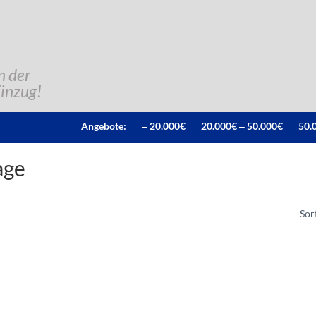
n der
Einzug!
Angebote:
‒ 20.000€
20.000€ ‒ 50.000€
50.
age
Sor