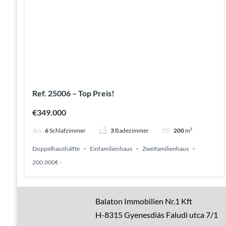
Ref. 25006 – Top Preis!
€349.000
6
Schlafzimmer
3
Badezimmer
200
m²
Doppelhaushälfte
Einfamilienhaus
Zweifamilienhaus
200.000€ -
Gute Gründe
Balaton Immobilien Nr.1 Kft
H-8315 Gyenesdiás Faludi utca 7/1