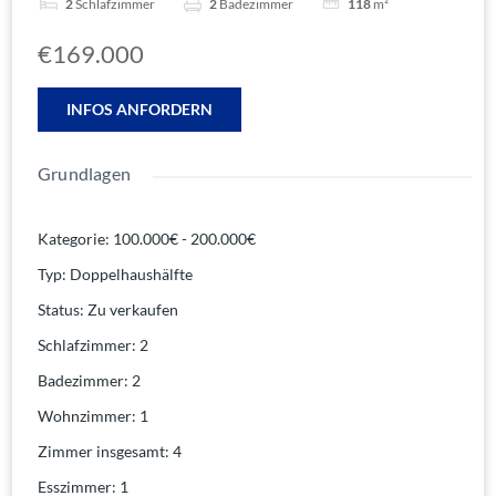
2
Schlafzimmer
2
Badezimmer
118
m²
€169.000
INFOS ANFORDERN
Grundlagen
Kategorie
:
100.000€ - 200.000€
Typ
:
Doppelhaushälfte
Status
:
Zu verkaufen
Schlafzimmer
:
2
Badezimmer
:
2
Wohnzimmer
:
1
Zimmer insgesamt
:
4
Esszimmer
:
1