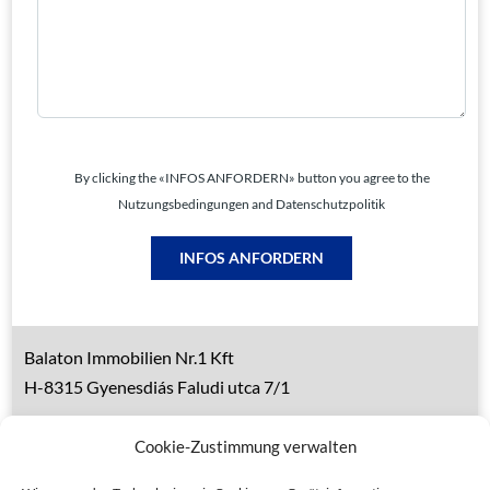
By clicking the «INFOS ANFORDERN» button you agree to the
Nutzungsbedingungen and Datenschutzpolitik
INFOS ANFORDERN
Balaton Immobilien Nr.1 Kft
H-8315 Gyenesdiás Faludi utca 7/1
Tel.: 0036 83 510 197 (deutsch)
Cookie-Zustimmung verwalten
Handy 1: 0036 30 153 7382 (deutsch)