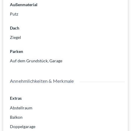
Außenmaterial
Minuten mit dem Auto.
Putz
Dach
Ziegel
Parken
Auf dem Grundstück
,
Garage
Annehmlichkeiten & Merkmale
Extras
Abstellraum
Balkon
Doppelgarage