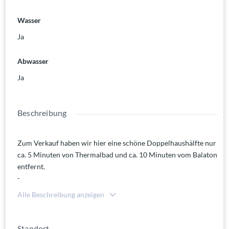
Wasser
Ja
Abwasser
Ja
Beschreibung
Zum Verkauf haben wir hier eine schöne Doppelhaushälfte nur
ca. 5 Minuten von Thermalbad und ca. 10 Minuten vom Balaton
entfernt.
-
Das Haus kommt mit ca. 118 m² Wohnfläche die sich auf zwei
Alle Beschreibung anzeigen
Etagen aufteilen.
Im Erdgeschoss befindet sich der Eingang, ein Vorraum mit
Garderobe, eine Küche, ein Wohn- Esszimmer, eine
Standort