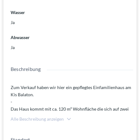
Wasser
Ja
Abwasser
Ja
Beschreibung
Zum Verkauf haben wir hier ein gepflegtes Einfamilienhaus am
Kis Balaton.
-
Das Haus kommt mit ca. 120 m² Wohnfläche die sich auf zwei
Etagen aufteilen.
Alle Beschreibung anzeigen
Im Erdgeschoss befindet sich der Eingang, ein Vorraum mit
Garderobe, ein Wohnzimmer, eine Küche mit Speisekammer,
ein Wannenbad sowie ein Schlafzimmer und Gäste WC.
Standort