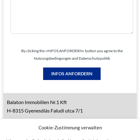
By clicking the «INFOS ANFORDERN» button you agree to the
Nutzungsbedingungen and Datenschutzpolitik
INFOS ANFORDERN
Balaton Immobilien Nr.1 Kft
H-8315 Gyenesdiás Faludi utca 7/1
Tel.: 0036 83 510 197 (deutsch)
Cookie-Zustimmung verwalten
Handy 1: 0036 30 153 7382 (deutsch)