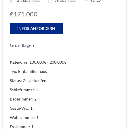
4
Schlafzimmer
2
Badezimmer
120
m²
€175.000
INFOS ANFORDERN
Grundlagen
Kategorie
:
100.000€ - 200.000€
Typ
:
Einfamilienhaus
Status
:
Zu verkaufen
Schlafzimmer
:
4
Badezimmer
:
2
Gäste-WC
:
1
Wohnzimmer
:
1
Esszimmer
:
1