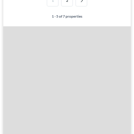
1
2
1 - 5 of 7 properties
Gute Gründe
Alle Immobilien
Verkaufen?
Leistungen
Übernachtung
Hausrenovierung
Über Ungarn