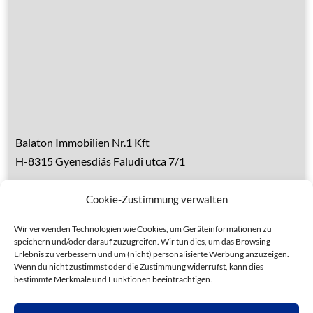
Über den Balaton
Referenzen
Kontakt
Balaton Immobilien Nr.1 Kft
H-8315 Gyenesdiás Faludi utca 7/1
Tel.: 0036 83 510 197 (deutsch)
Cookie-Zustimmung verwalten
Handy 1: 0036 30 153 7382 (deutsch)
Handy 2: 0036 20 935 6160 (ungarisch)
Wir verwenden Technologien wie Cookies, um Geräteinformationen zu
speichern und/oder darauf zuzugreifen. Wir tun dies, um das Browsing-
Erlebnis zu verbessern und um (nicht) personalisierte Werbung anzuzeigen.
Wenn du nicht zustimmst oder die Zustimmung widerrufst, kann dies
bestimmte Merkmale und Funktionen beeinträchtigen.
Datenschutz