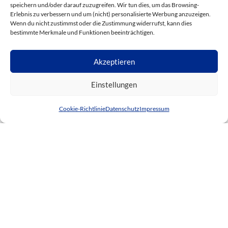
speichern und/oder darauf zuzugreifen. Wir tun dies, um das Browsing-
Erlebnis zu verbessern und um (nicht) personalisierte Werbung anzuzeigen.
Schloss
Villa
200.000€ -
Wenn du nicht zustimmst oder die Zustimmung widerrufst, kann dies
bestimmte Merkmale und Funktionen beeinträchtigen.
Akzeptieren
Einstellungen
Sie benötigen Unterstützung?
Cookie-Richtlinie
Datenschutz
Impressum
Ref. 26012
€229.000