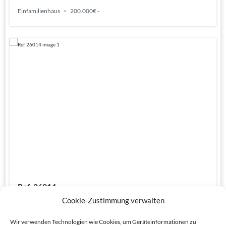
Einfamilienhaus
200.000€ -
Ref. 26014
Cookie-Zustimmung verwalten
€1.110.000
Wir verwenden Technologien wie Cookies, um Geräteinformationen zu
15
Schlafzimmer
14
Badezimmer
1100
m²