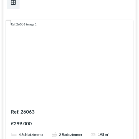
Ref. 26063
€299.000
4
Schlafzimmer
2
Badezimmer
195
m²